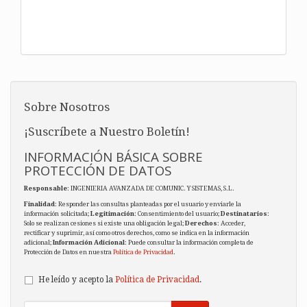
Sobre Nosotros
¡Suscríbete a Nuestro Boletín!
INFORMACIÓN BÁSICA SOBRE
PROTECCIÓN DE DATOS
Responsable
: INGENIERIA AVANZADA DE COMUNIC. Y SISTEMAS, S.L.
Finalidad
: Responder las consultas planteadas por el usuario y enviarle la
información solicitada;
Legitimación
: Consentimiento del usuario;
Destinatarios
:
Solo se realizan cesiones si existe una obligación legal;
Derechos
: Acceder,
rectificar y suprimir, así como otros derechos, como se indica en la información
adicional;
Información Adicional
: Puede consultar la información completa de
Protección de Datos en nuestra
Política de Privacidad
.
He leído y acepto la
Política de Privacidad
.