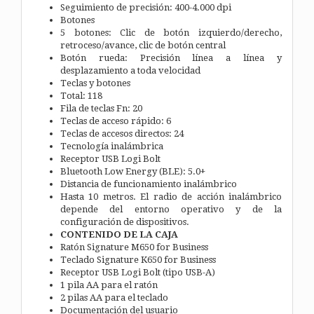
Seguimiento de precisión: 400-4.000 dpi
Botones
5 botones: Clic de botón izquierdo/derecho,
retroceso/avance, clic de botón central
Botón rueda: Precisión línea a línea y
desplazamiento a toda velocidad
Teclas y botones
Total: 118
Fila de teclas Fn: 20
Teclas de acceso rápido: 6
Teclas de accesos directos: 24
Tecnología inalámbrica
Receptor USB Logi Bolt
Bluetooth Low Energy (BLE): 5.0+
Distancia de funcionamiento inalámbrico
Hasta 10 metros. El radio de acción inalámbrico
depende del entorno operativo y de la
configuración de dispositivos.
CONTENIDO DE LA CAJA
Ratón Signature M650 for Business
Teclado Signature K650 for Business
Receptor USB Logi Bolt (tipo USB-A)
1 pila AA para el ratón
2 pilas AA para el teclado
Documentación del usuario