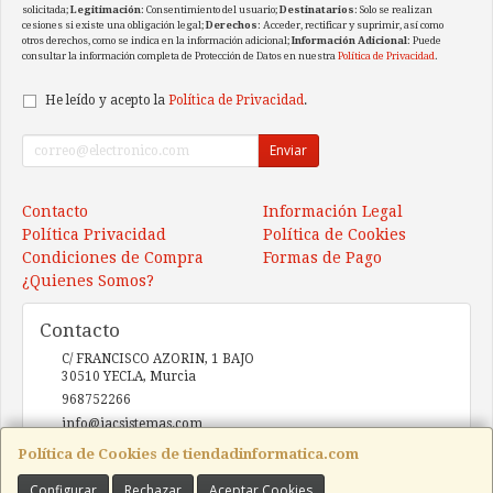
solicitada;
Legitimación
: Consentimiento del usuario;
Destinatarios
: Solo se realizan
cesiones si existe una obligación legal;
Derechos
: Acceder, rectificar y suprimir, así como
otros derechos, como se indica en la información adicional;
Información Adicional
: Puede
consultar la información completa de Protección de Datos en nuestra
Política de Privacidad
.
He leído y acepto la
Política de Privacidad
.
Enviar
Contacto
Información Legal
Política Privacidad
Política de Cookies
Condiciones de Compra
Formas de Pago
¿Quienes Somos?
Contacto
C/ FRANCISCO AZORIN, 1 BAJO
30510
YECLA
,
Murcia
968752266
info@iacsistemas.com
Política de Cookies de tiendadinformatica.com
Configurar
Rechazar
Aceptar Cookies