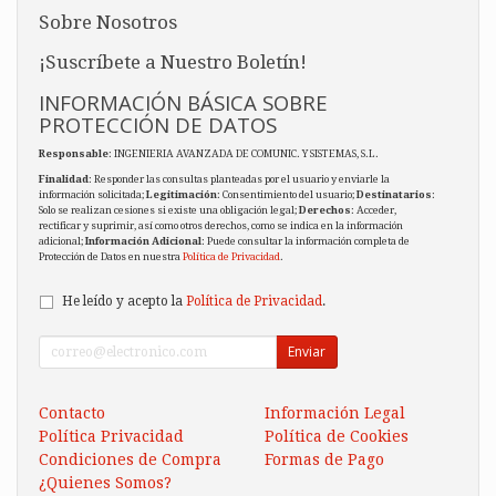
Sobre Nosotros
¡Suscríbete a Nuestro Boletín!
INFORMACIÓN BÁSICA SOBRE
PROTECCIÓN DE DATOS
Responsable
: INGENIERIA AVANZADA DE COMUNIC. Y SISTEMAS, S.L.
Finalidad
: Responder las consultas planteadas por el usuario y enviarle la
información solicitada;
Legitimación
: Consentimiento del usuario;
Destinatarios
:
Solo se realizan cesiones si existe una obligación legal;
Derechos
: Acceder,
rectificar y suprimir, así como otros derechos, como se indica en la información
adicional;
Información Adicional
: Puede consultar la información completa de
Protección de Datos en nuestra
Política de Privacidad
.
He leído y acepto la
Política de Privacidad
.
Enviar
Contacto
Información Legal
Política Privacidad
Política de Cookies
Condiciones de Compra
Formas de Pago
¿Quienes Somos?