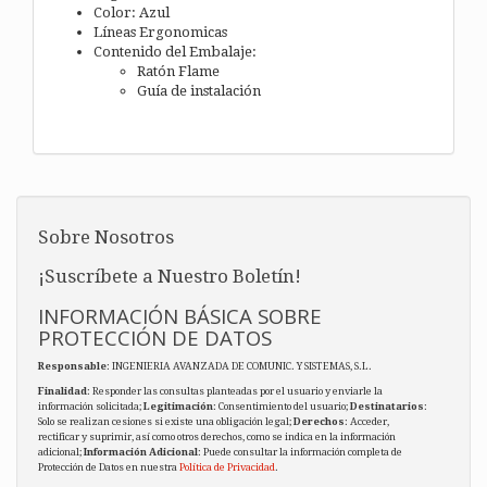
Color: Azul
Líneas Ergonomicas
Contenido del Embalaje:
Ratón Flame
Guía de instalación
Sobre Nosotros
¡Suscríbete a Nuestro Boletín!
INFORMACIÓN BÁSICA SOBRE
PROTECCIÓN DE DATOS
Responsable
: INGENIERIA AVANZADA DE COMUNIC. Y SISTEMAS, S.L.
Finalidad
: Responder las consultas planteadas por el usuario y enviarle la
información solicitada;
Legitimación
: Consentimiento del usuario;
Destinatarios
:
Solo se realizan cesiones si existe una obligación legal;
Derechos
: Acceder,
rectificar y suprimir, así como otros derechos, como se indica en la información
adicional;
Información Adicional
: Puede consultar la información completa de
Protección de Datos en nuestra
Política de Privacidad
.