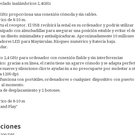
teclado inalámbricos 2.4GHz
4GHz proporciona una conexión cómoda y sin cables.
ico de 8-10 m.
a el receptor. El USB recibirá la señal en su ordenador y podrás utilizar e
quipado con almohadillas para asegurar una posición estable y evitar el d
un diseño minimalista y antisalpicaduras. Aproximadamente 10 millones 
adores LED para Mayúsculas, Bloqueo numérico y Batería baja.
ndar.
o 2,4 GHz para ordenador con conexión fiable y sin interferencias
o: gracias a su línea, el ratón tiene un agarre cómodo y se adapta perfe
sus suaves y silenciosos clics te ayudarán a no preocuparte por molestar a 
a 1200 dpi
unciona con portátiles, ordenadores o cualquier dispositivo con puerto 
á al momento.
a de desplazamiento y 2 botones.
ico de 8-10 m
 and Play"
aciones
 1200 DPI