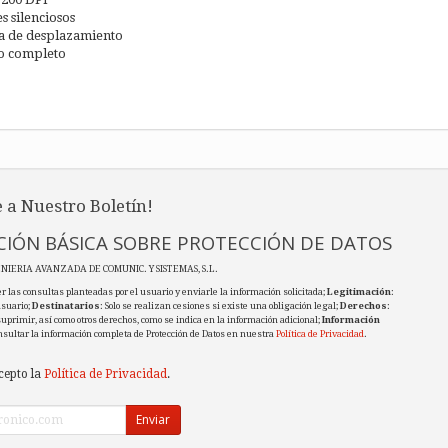
s silenciosos
da de desplazamiento
o completo
 a Nuestro Boletín!
IÓN BÁSICA SOBRE PROTECCIÓN DE DATOS
ENIERIA AVANZADA DE COMUNIC. Y SISTEMAS, S.L.
r las consultas planteadas por el usuario y enviarle la información solicitada;
Legitimación
:
usuario;
Destinatarios
: Solo se realizan cesiones si existe una obligación legal;
Derechos
:
 suprimir, así como otros derechos, como se indica en la información adicional;
Información
nsultar la información completa de Protección de Datos en nuestra
Política de Privacidad
.
cepto la
Política de Privacidad
.
Enviar