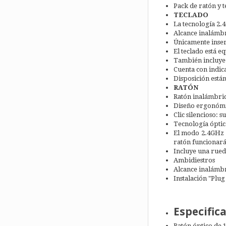
Pack de ratón y 
TECLADO
La tecnología 2.
Alcance inalámbr
Únicamente insert
El teclado está e
También incluye 
Cuenta con indic
Disposición está
RATÓN
Ratón inalámbric
Diseño ergonómic
Clic silencioso: 
Tecnología óptic
El modo 2.4GHz f
ratón funcionar
Incluye una rued
Ambidiestros
Alcance inalámbr
Instalación "Plug
Especific
Ratón óptico de