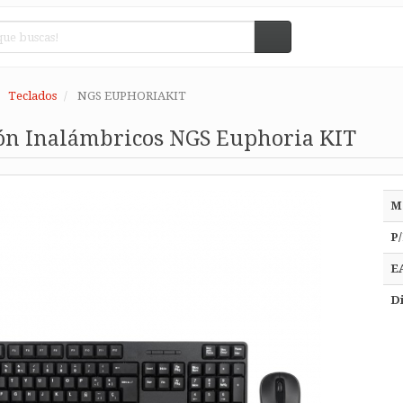
Teclados
NGS EUPHORIAKIT
tón Inalámbricos NGS Euphoria KIT
M
P/
E
Di