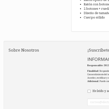
Ratón con botone
2 botones + rue
Diseño de tamañ
Cuerpo sólido
Sobre Nosotros
¡Suscríbete
INFORMAC
Responsable
: ING
Finalidad
: Responde
Consentimiento del 
Acceder, rectificar y
Adicional
: Puede co
He leído y a