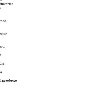
 simétrico
e
rado
ector
men
s
das
sa
l producto