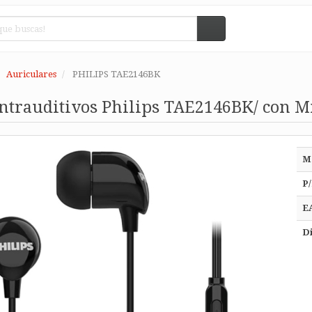
Auriculares
PHILIPS TAE2146BK
ntrauditivos Philips TAE2146BK/ con M
M
P/
E
Di