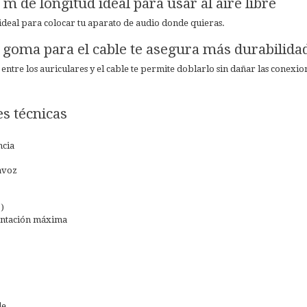
 m de longitud ideal para usar al aire libre
 ideal para colocar tu aparato de audio donde quieras.
e goma para el cable te asegura más durabilida
ntre los auriculares y el cable te permite doblarlo sin dañar las conexione
es técnicas
ncia
avoz
)
entación máxima
le