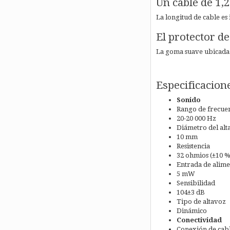
Un cable de 1,2
La longitud de cable es
El protector d
La goma suave ubicada e
Especificacion
Sonido
Rango de frecue
20-20 000 Hz
Diámetro del alt
10 mm
Resistencia
32 ohmios (±10 %
Entrada de alim
5 mW
Sensibilidad
104±3 dB
Tipo de altavoz
Dinámico
Conectividad
Conexión de cab