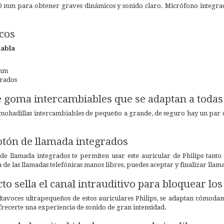
 10 mm para obtener graves dinámicos y sonido claro. Micrófono integr
cos
habla
 mm
rrados
e goma intercambiables que se adaptan a todas 
mohadillas intercambiables de pequeño a grande, de seguro hay un par de 
tón de llamada integrados
e llamada integrados te permiten usar este auricular de Philips tant
 de las llamadas telefónicas manos libres, puedes aceptar y finalizar llam
cto sella el canal intrauditivo para bloquear lo
tavoces ultrapequeños de estos auriculares Philips, se adaptan cómodame
frecerte una experiencia de sonido de gran intensidad.