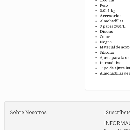
2.00 cm
Peso
0.014 kg
Accesorios
Almohadillas
3 pares (S/M/L)
Diseño
Color
Negro
Material de acop
Silicona
Ajuste para la or
Intrauditivo
Tipo de ajuste in
Almohadillas de s
Sobre Nosotros
¡Suscríbete
INFORMAC