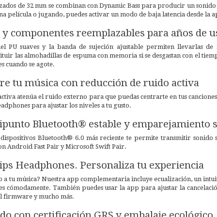
izados de 32 mm se combinan con Dynamic Bass para producir un sonido e
una película o jugando, puedes activar un modo de baja latencia desde la
 y componentes reemplazables para años de u
iel PU suaves y la banda de sujeción ajustable permiten llevarlas d
ituir las almohadillas de espuma con memoria si se desgastan con el tie
res cuando se agote.
e tu música con reducción de ruido activa
ctiva atenúa el ruido externo para que puedas centrarte en tus canciones
eadphones para ajustar los niveles a tu gusto.
punto Bluetooth® estable y emparejamiento s
ispositivos Bluetooth® 6.0 más reciente te permite transmitir sonido si
 Android Fast Pair y Microsoft Swift Pair.
lips Headphones. Personaliza tu experiencia
lgo a tu música? Nuestra app complementaria incluye ecualización, un intu
nes cómodamente. También puedes usar la app para ajustar la cancelación
 el firmware y mucho más.
ado con certificación GRS y embalaje ecológico