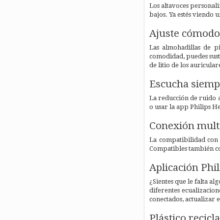
Los altavoces personal
bajos. Ya estés viendo 
Ajuste cómodo
Las almohadillas de p
comodidad, puedes sust
de litio de los auricula
Escucha siempr
La reducción de ruido a
o usar la app Philips H
Conexión multi
La compatibilidad con d
Compatibles también con
Aplicación Phi
¿Sientes que le falta a
diferentes ecualizacio
conectados, actualizar
Plástico recicl