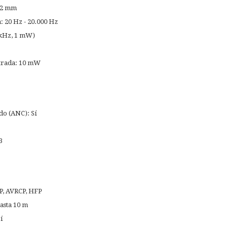
 32 mm
: 20 Hz - 20.000 Hz
 kHz, 1 mW)
trada: 10 mW
do (ANC): Sí
3
DP, AVRCP, HFP
asta 10 m
í