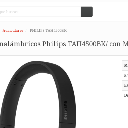
Auriculares
PHILIPS TAH4500BK
Inalámbricos Philips TAH4500BK/ con M
M
P/
E
Di