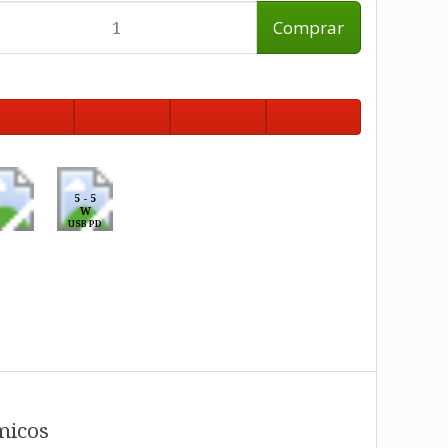
Comprar
5 - 5
W
USB PD
micos