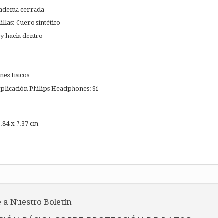
iadema cerrada
llas: Cuero sintético
 y hacia dentro
es físicos
aplicación Philips Headphones: Sí
.84 x 7.37 cm
 a Nuestro Boletín!