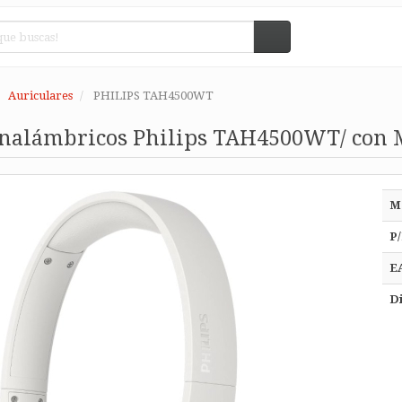
Auriculares
PHILIPS TAH4500WT
Inalámbricos Philips TAH4500WT/ con M
M
P/
E
Di