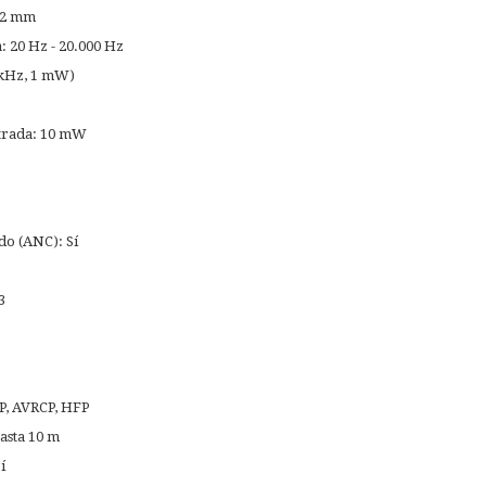
 32 mm
: 20 Hz - 20.000 Hz
 kHz, 1 mW)
trada: 10 mW
do (ANC): Sí
3
DP, AVRCP, HFP
asta 10 m
í