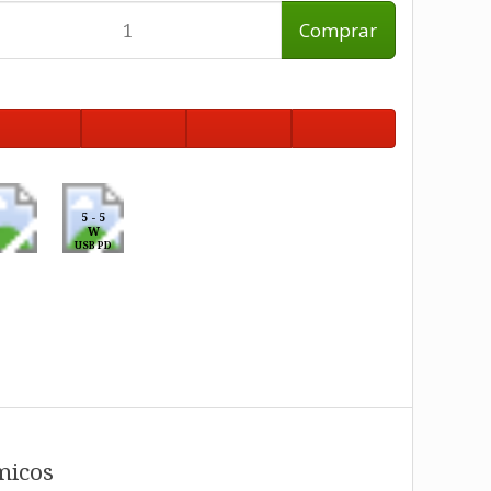
Comprar
5 - 5
W
USB PD
micos