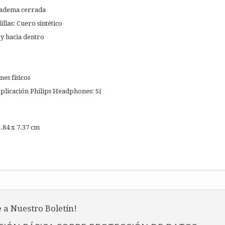
iadema cerrada
llas: Cuero sintético
 y hacia dentro
es físicos
aplicación Philips Headphones: Sí
.84 x 7.37 cm
 a Nuestro Boletín!