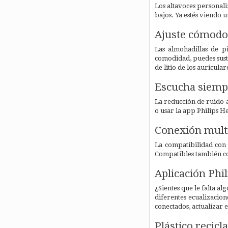
Los altavoces personal
bajos. Ya estés viendo 
Ajuste cómodo
Las almohadillas de p
comodidad, puedes sust
de litio de los auricula
Escucha siempr
La reducción de ruido a
o usar la app Philips H
Conexión multi
La compatibilidad con d
Compatibles también con
Aplicación Phi
¿Sientes que le falta a
diferentes ecualizacio
conectados, actualizar
Plástico recicl