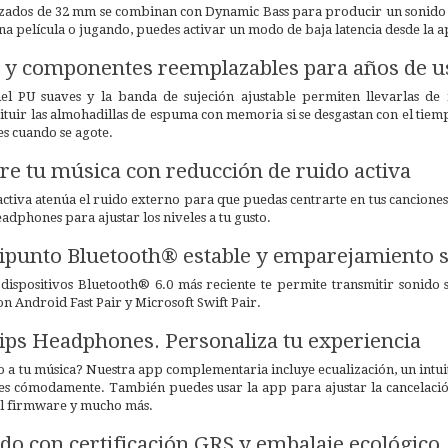
izados de 32 mm se combinan con Dynamic Bass para producir un sonido e
una película o jugando, puedes activar un modo de baja latencia desde la
 y componentes reemplazables para años de u
iel PU suaves y la banda de sujeción ajustable permiten llevarlas d
ituir las almohadillas de espuma con memoria si se desgastan con el tie
res cuando se agote.
e tu música con reducción de ruido activa
ctiva atenúa el ruido externo para que puedas centrarte en tus canciones
eadphones para ajustar los niveles a tu gusto.
punto Bluetooth® estable y emparejamiento s
ispositivos Bluetooth® 6.0 más reciente te permite transmitir sonido si
 Android Fast Pair y Microsoft Swift Pair.
lips Headphones. Personaliza tu experiencia
lgo a tu música? Nuestra app complementaria incluye ecualización, un intu
nes cómodamente. También puedes usar la app para ajustar la cancelación
 el firmware y mucho más.
ado con certificación GRS y embalaje ecológico