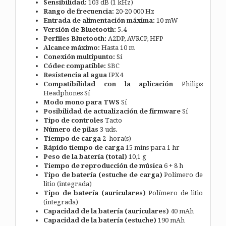
Sensibilidad:
103 dB (1 kHz)
Rango de frecuencia:
20-20 000 Hz
Entrada de alimentación máxima:
10 mW
Versión de Bluetooth:
5.4
Perfiles Bluetooth:
A2DP, AVRCP, HFP
Alcance máximo:
Hasta 10 m
Conexión multipunto:
Sí
Códec compatible:
SBC
Resistencia al agua
IPX4
Compatibilidad con la aplicación
Philips
Headphones
Sí
Modo mono para TWS
Sí
Posibilidad de actualización de firmware
Sí
Tipo de controles
Tacto
Número de pilas
3 uds.
Tiempo de carga
2 hora(s)
Rápido tiempo de carga
15 mins para 1 hr
Peso de la batería (total)
10,1 g
Tiempo de reproducción de música
6 + 8 h
Tipo de batería (estuche de carga)
Polímero de
litio (integrada)
Tipo de batería (auriculares)
Polímero de litio
(integrada)
Capacidad de la batería (auriculares)
40 mAh
Capacidad de la batería (estuche)
190 mAh