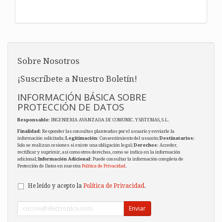
Sobre Nosotros
¡Suscríbete a Nuestro Boletín!
INFORMACIÓN BÁSICA SOBRE
PROTECCIÓN DE DATOS
Responsable
: INGENIERIA AVANZADA DE COMUNIC. Y SISTEMAS, S.L.
Finalidad
: Responder las consultas planteadas por el usuario y enviarle la
información solicitada;
Legitimación
: Consentimiento del usuario;
Destinatarios
:
Solo se realizan cesiones si existe una obligación legal;
Derechos
: Acceder,
rectificar y suprimir, así como otros derechos, como se indica en la información
adicional;
Información Adicional
: Puede consultar la información completa de
Protección de Datos en nuestra
Política de Privacidad
.
He leído y acepto la
Política de Privacidad
.
Enviar