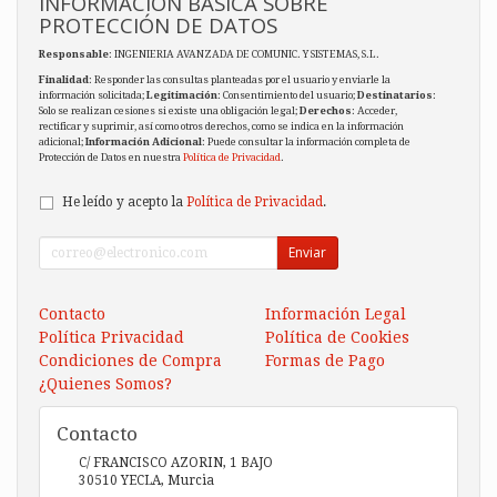
INFORMACIÓN BÁSICA SOBRE
PROTECCIÓN DE DATOS
Responsable
: INGENIERIA AVANZADA DE COMUNIC. Y SISTEMAS, S.L.
Finalidad
: Responder las consultas planteadas por el usuario y enviarle la
información solicitada;
Legitimación
: Consentimiento del usuario;
Destinatarios
:
Solo se realizan cesiones si existe una obligación legal;
Derechos
: Acceder,
rectificar y suprimir, así como otros derechos, como se indica en la información
adicional;
Información Adicional
: Puede consultar la información completa de
Protección de Datos en nuestra
Política de Privacidad
.
He leído y acepto la
Política de Privacidad
.
Enviar
Contacto
Información Legal
Política Privacidad
Política de Cookies
Condiciones de Compra
Formas de Pago
¿Quienes Somos?
Contacto
C/ FRANCISCO AZORIN, 1 BAJO
30510
YECLA
,
Murcia