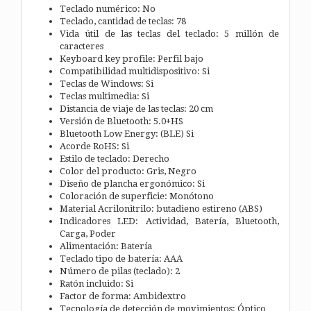
Teclado numérico: No
Teclado, cantidad de teclas: 78
Vida útil de las teclas del teclado: 5 millón de
caracteres
Keyboard key profile: Perfil bajo
Compatibilidad multidispositivo: Si
Teclas de Windows: Si
Teclas multimedia: Si
Distancia de viaje de las teclas: 20 cm
Versión de Bluetooth: 5.0+HS
Bluetooth Low Energy: (BLE) Si
Acorde RoHS: Si
Estilo de teclado: Derecho
Color del producto: Gris, Negro
Diseño de plancha ergonómico: Si
Coloración de superficie: Monótono
Material Acrilonitrilo: butadieno estireno (ABS)
Indicadores LED: Actividad, Batería, Bluetooth,
Carga, Poder
Alimentación: Batería
Teclado tipo de batería: AAA
Número de pilas (teclado): 2
Ratón incluido: Si
Factor de forma: Ambidextro
Tecnología de detección de movimientos: Óptico