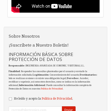
Sobre Nosotros
¡Suscríbete a Nuestro Boletín!
INFORMACIÓN BÁSICA SOBRE
PROTECCIÓN DE DATOS
Responsable
: INGENIERIA AVANZADA DE COMUNIC. Y SISTEMAS, S.L.
Finalidad
: Responder las consultas planteadas por el usuario y enviarle la
información solicitada;
Legitimación
: Consentimiento del usuario;
Destinatarios
:
Solo se realizan cesiones si existe una obligación legal;
Derechos
: Acceder,
rectificar y suprimir, así como otros derechos, como se indica en la información
adicional;
Información Adicional
: Puede consultar la información completa de
Protección de Datos en nuestra
Política de Privacidad
.
He leído y acepto la
Política de Privacidad
.
Enviar