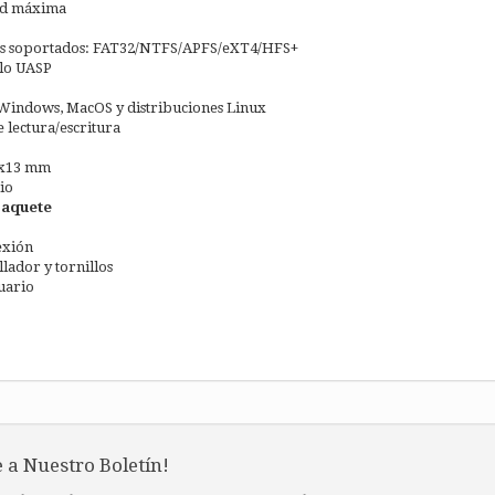
ad máxima
os soportados: FAT32/NTFS/APFS/eXT4/HFS+
lo UASP
Windows, MacOS y distribuciones Linux
 lectura/escritura
8x13 mm
io
Paquete
exión
llador y tornillos
uario
 a Nuestro Boletín!