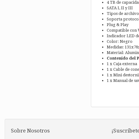
4 TB de capacid
SATA I, II y III
Tipos de archiv
Soporta protoco
Plug & Play
Compatible con 
Indicador LED de
Color: Negro
Medidas: 131x7
Material: Alumin
Contenido del 
1 x Caja externa
1 x Cable de con
1 x Mini destorni
1 x Manual de us
Sobre Nosotros
¡Suscríbete