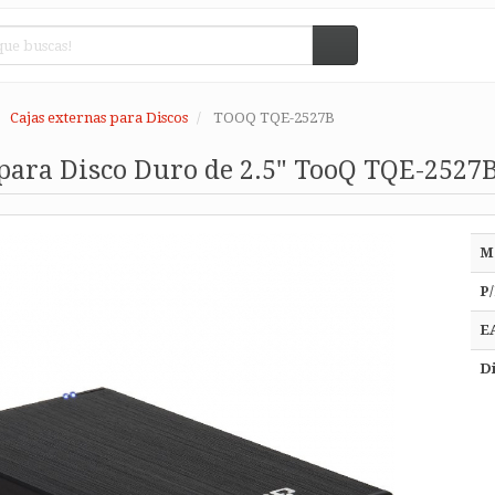
Cajas externas para Discos
TOOQ TQE-2527B
para Disco Duro de 2.5" TooQ TQE-2527B
M
P/
E
Di