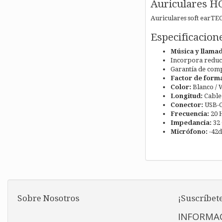
Auriculares HO
Auriculares soft earTE
Especificacion
Música y llamad
Incorpora reducc
Garantía de comp
Factor de form
Color:
Blanco / 
Longitud:
Cable
Conector:
USB-C 
Frecuencia:
20 H
Impedancia:
32
Micrófono:
-42d
Sobre Nosotros
¡Suscríbete
INFORMAC