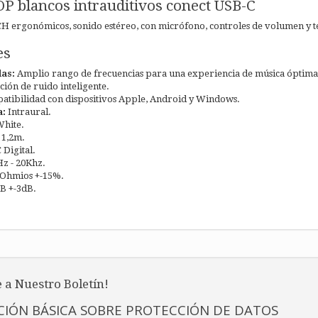
P blancos intrauditivos conect USB-C
CH ergonómicos, sonido estéreo, con micrófono, controles de volumen y t
es
as:
Amplio rango de frecuencias para una experiencia de música óptima 
ión de ruido inteligente.
atibilidad con dispositivos Apple, Android y Windows.
a:
Intraural.
White.
 1,2m.
Digital.
z - 20Khz.
 Ohmios +-15%.
B +-3dB.
 a Nuestro Boletín!
IÓN BÁSICA SOBRE PROTECCIÓN DE DATOS