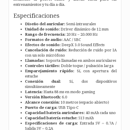
entrenamientos y tu día a día.
Especificaciones
Diseño del auricular:
Semi-intraurales
Unidad de sonido:
Driver dinámico de 12 mm
Rango de frecuencia:
20 Hz – 20.000 Hz
Formatos de audio:
AAC / SBC
Efectos de sonido:
DeepX 3.0 Sound Effects
Cancelación de ruido:
Reducción de ruido por IA
con un solo micrófono
Llamadas:
Soporta llamadas en ambos auriculares
Controles táctiles:
Doble toque / pulsación larga
Emparejamiento rápido:
Sí, con apertura del
estuche
Conexión dual:
Sí, dos dispositivos
simultáneamente
Latencia:
Hasta 88 ms en modo gaming
Versión Bluetooth:
6.0
Alcance conexión:
10 metros (espacio abierto)
Puerto de carga:
USB Tipo-C
Capacidad batería auriculares:
40 mAh cada uno
Capacidad batería estuche:
513 mAh
Especificaciones de carga:
Entrada 5V ⎓ 0.7A /
Salida 5V ⎓ 0.2A