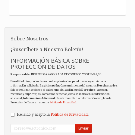
Sobre Nosotros
¡Suscríbete a Nuestro Boletín!
INFORMACIÓN BÁSICA SOBRE
PROTECCIÓN DE DATOS
Responsable
: INGENIERIA AVANZADA DE COMUNIC. Y SISTEMAS, S.L.
Finalidad
: Responder las consultas planteadas por el usuario y enviarle la
información solicitada;
Legitimación
: Consentimiento del usuario;
Destinatarios
:
Solo se realizan cesiones si existe una obligación legal;
Derechos
: Acceder,
rectificar y suprimir, así como otros derechos, como se indica en la información
adicional;
Información Adicional
: Puede consultar la información completa de
Protección de Datos en nuestra
Política de Privacidad
.
He leído y acepto la
Política de Privacidad
.
Enviar