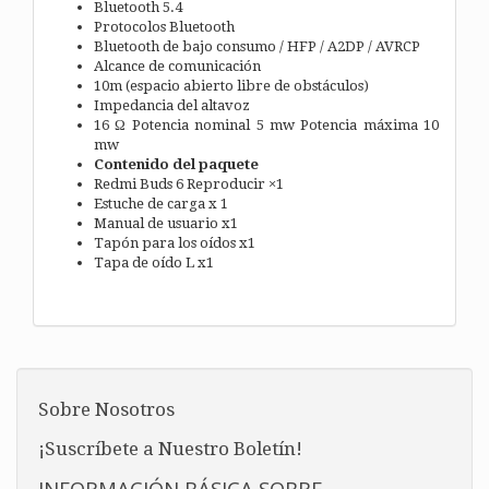
Bluetooth 5.4
Protocolos Bluetooth
Bluetooth de bajo consumo / HFP / A2DP / AVRCP
Alcance de comunicación
10m (espacio abierto libre de obstáculos)
Impedancia del altavoz
16 Ω Potencia nominal 5 mw Potencia máxima 10
mw
Contenido del paquete
Redmi Buds 6 Reproducir ×1
Estuche de carga x 1
Manual de usuario x1
Tapón para los oídos x1
Tapa de oído L x1
Sobre Nosotros
¡Suscríbete a Nuestro Boletín!
INFORMACIÓN BÁSICA SOBRE