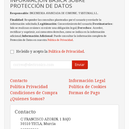
PROTECCIÓN DE DATOS
Responsable
: INGENIERIA AVANZADA DE COMUNIC. Y SISTEMAS, S.L.
Finalidad
: Responder las consultas planteadas por el usuario y enviarle la
información solicitada;
Legitimación
: Consentimiento del usuario;
Destinatarios
:
Solo se realizan cesiones si existe una obligación legal;
Derechos
: Acceder,
rectificar y suprimir, así como otros derechos, como se indica en la información
adicional;
Información Adicional
: Puede consultar la información completa de
Protección de Datos en nuestra
Política de Privacidad
.
He leído y acepto la
Política de Privacidad
.
Enviar
Contacto
Información Legal
Política Privacidad
Política de Cookies
Condiciones de Compra
Formas de Pago
¿Quienes Somos?
Contacto
C/ FRANCISCO AZORIN, 1 BAJO
30510
YECLA
,
Murcia