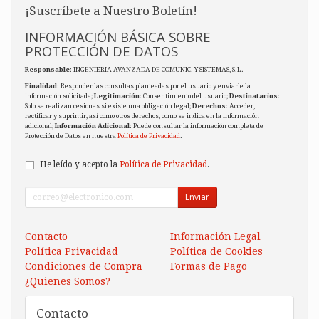
¡Suscríbete a Nuestro Boletín!
INFORMACIÓN BÁSICA SOBRE
PROTECCIÓN DE DATOS
Responsable
: INGENIERIA AVANZADA DE COMUNIC. Y SISTEMAS, S.L.
Finalidad
: Responder las consultas planteadas por el usuario y enviarle la
información solicitada;
Legitimación
: Consentimiento del usuario;
Destinatarios
:
Solo se realizan cesiones si existe una obligación legal;
Derechos
: Acceder,
rectificar y suprimir, así como otros derechos, como se indica en la información
adicional;
Información Adicional
: Puede consultar la información completa de
Protección de Datos en nuestra
Política de Privacidad
.
He leído y acepto la
Política de Privacidad
.
Enviar
Contacto
Información Legal
Política Privacidad
Política de Cookies
Condiciones de Compra
Formas de Pago
¿Quienes Somos?
Contacto