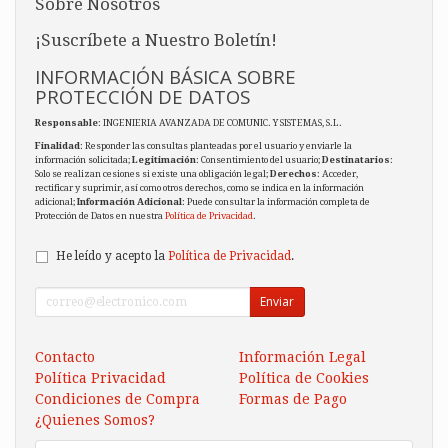
Sobre Nosotros
¡Suscríbete a Nuestro Boletín!
INFORMACIÓN BÁSICA SOBRE
PROTECCIÓN DE DATOS
Responsable
: INGENIERIA AVANZADA DE COMUNIC. Y SISTEMAS, S.L.
Finalidad
: Responder las consultas planteadas por el usuario y enviarle la
información solicitada;
Legitimación
: Consentimiento del usuario;
Destinatarios
:
Solo se realizan cesiones si existe una obligación legal;
Derechos
: Acceder,
rectificar y suprimir, así como otros derechos, como se indica en la información
adicional;
Información Adicional
: Puede consultar la información completa de
Protección de Datos en nuestra
Política de Privacidad
.
He leído y acepto la
Política de Privacidad
.
Enviar
Contacto
Información Legal
Política Privacidad
Política de Cookies
Condiciones de Compra
Formas de Pago
¿Quienes Somos?