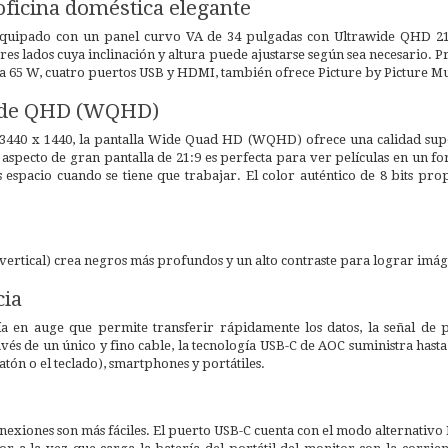
oficina doméstica elegante
quipado con un panel curvo VA de 34 pulgadas con Ultrawide QHD 21:
res lados cuya inclinación y altura puede ajustarse según sea necesario
a 65 W, cuatro puertos USB y HDMI, también ofrece Picture by Picture Mul
ide QHD (WQHD)
 3440 x 1440, la pantalla Wide Quad HD (WQHD) ofrece una calidad supe
e aspecto de gran pantalla de 21:9 es perfecta para ver películas en un
espacio cuando se tiene que trabajar. El color auténtico de 8 bits p
 vertical) crea negros más profundos y un alto contraste para lograr imáge
cia
a en auge que permite transferir rápidamente los datos, la señal de pa
avés de un único y fino cable, la tecnología USB-C de AOC suministra hast
atón o el teclado), smartphones y portátiles.
onexiones son más fáciles. El puerto USB-C cuenta con el modo alternativo 