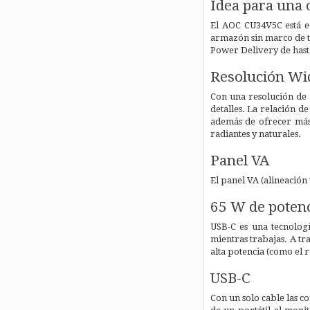
Idea para una 
El AOC CU34V5C está e
armazón sin marco de t
Power Delivery de hast
Resolución W
Con una resolución de
detalles. La relación d
además de ofrecer más 
radiantes y naturales.
Panel VA
El panel VA (alineación
65 W de poten
USB-C es una tecnologí
mientras trabajas. A tr
alta potencia (como el r
USB-C
Con un solo cable las c