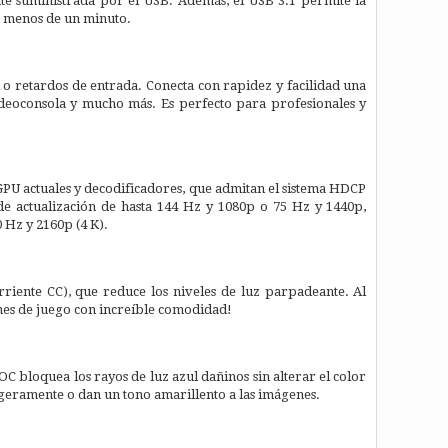
ente suministrada por el USB. Además, el USB 3.1 permite la
en menos de un minuto.
 o retardos de entrada. Conecta con rapidez y facilidad una
videoconsola y mucho más. Es perfecto para profesionales y
 GPU actuales y decodificadores, que admitan el sistema HDCP
de actualización de hasta 144 Hz y 1080p o 75 Hz y 1440p,
 Hz y 2160p (4 K).
rriente CC), que reduce los niveles de luz parpadeante. Al
iones de juego con increíble comodidad!
OC bloquea los rayos de luz azul dañinos sin alterar el color
 ligeramente o dan un tono amarillento a las imágenes.