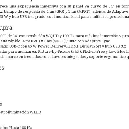
ece una experiencia inmersiva con su panel VA curvo de 34" en form
Hz, tiempo de respuesta de 4 ms (GtG) y 1 ms (MPRT), además de Adaptive
5 W y hub USB integrado, es el monitor ideal para multitarea profesiona
mpra
1500R de 34" con resolución WQHD y 100 Hz para máxima inmersión y pro
sta rápido: 4 ms (GtG) y 1 ms (MPRT), junto con Adaptive Sync
sátil: USB-C con 65 W Power Delivery, HDMI, DisplayPort y hub USB 3.2
das para multitarea: Picture-by-Picture (PbP), Flicker-Free y Low Blue L
in marco en tres lados, con altavoces integrados y soporte ergonómico que
es
:9
 retroiluminación WLED
ción: Hasta 100 Hz