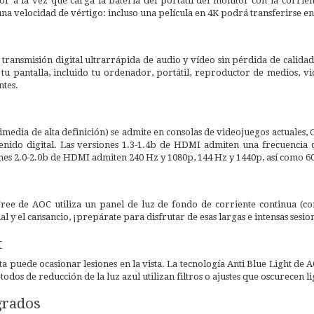
tor a la vez que carga la batería del portátil del monitor con la corri
una velocidad de vértigo: incluso una película en 4K podrá transferirse 
transmisión digital ultrarrápida de audio y vídeo sin pérdida de calidad
 tu pantalla, incluido tu ordenador, portátil, reproductor de medios, 
ntes.
media de alta definición) se admite en consolas de videojuegos actuales,
enido digital. Las versiones 1.3-1.4b de HDMI admiten una frecuencia 
nes 2.0-2.0b de HDMI admiten 240 Hz y 1080p, 144 Hz y 1440p, así como 60
Free de AOC utiliza un panel de luz de fondo de corriente continua (co
ual y el cansancio, ¡prepárate para disfrutar de esas largas e intensas ses
t
ta puede ocasionar lesiones en la vista. La tecnología Anti Blue Light de A
todos de reducción de la luz azul utilizan filtros o ajustes que oscurecen
grados