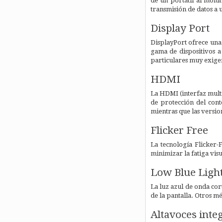
de un portátil al moni
transmisión de datos a 
Display Port
DisplayPort ofrece una 
gama de dispositivos a
particulares muy exige
HDMI
La HDMI (interfaz multi
de protección del cont
mientras que las versio
Flicker Free
La tecnología Flicker-
minimizar la fatiga vis
Low Blue Ligh
La luz azul de onda cor
de la pantalla. Otros mé
Altavoces inte