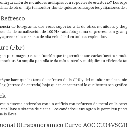
onfiguración de monitores múltiples con soportes de escritorio? Los sopo
ma de otro... fija tu monitor donde quieras con soportes y fijaciones de 
 Refresco
encia de fotogramas dos veces superior a la de otros monitores y des
uencia de actualización de 100 Hz cada fotograma se procesa con gran pr
y apreciar las carreras de alta velocidad en todo su esplendor.
ture (PbP)
gen por imagen) es una función que te permite usar varias fuentes simult
onitor. Su amplia pantalla te da más control y multiplica tu eficiencia tan
ync hace que las tasas de refresco de la GPU y del monitor se sincronice
lag (retraso de entrada) bajo que te encantará si lo que buscas son gráfic
ck
s un sistema antirrobo con un orificio con refuerzo de metal en la carca
 una llave o sistema de cierre. Los candados Kensington le permiten pr
e lo lleve.
sional Ultrapanorámico Curvo AOC CU34V5C