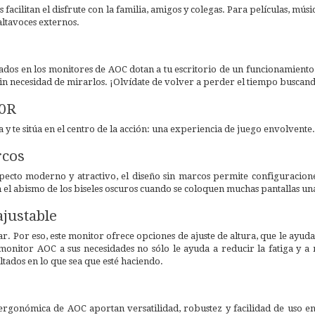
 facilitan el disfrute con la familia, amigos y colegas. Para películas, mús
ltavoces externos.
dos en los monitores de AOC dotan a tu escritorio de un funcionamiento p
sin necesidad de mirarlos. ¡Olvídate de volver a perder el tiempo buscand
00R
 y te sitúa en el centro de la acción: una experiencia de juego envolvente.
rcos
ecto moderno y atractivo, el diseño sin marcos permite configuracione
n el abismo de los biseles oscuros cuando se coloquen muchas pantallas una 
ajustable
r. Por eso, este monitor ofrece opciones de ajuste de altura, que le ayud
monitor AOC a sus necesidades no sólo le ayuda a reducir la fatiga y a 
tados en lo que sea que esté haciendo.
ergonómica de AOC aportan versatilidad, robustez y facilidad de uso en 