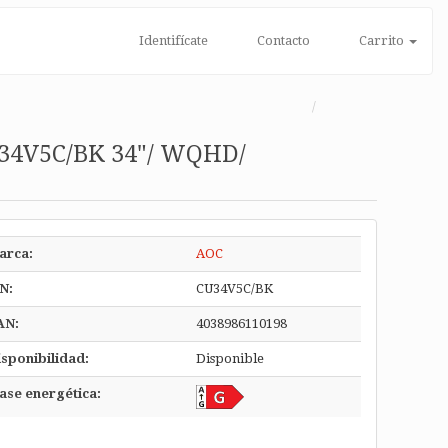
Identifícate
Contacto
Carrito
U34V5C/BK 34"/ WQHD/
arca:
AOC
N:
CU34V5C/BK
AN:
4038986110198
sponibilidad:
Disponible
ase energética: