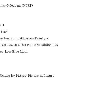
 ms (GtG), 1 ms (MPRT)
M:1
 178°
ve Sync compatible con FreeSync
21% sRGB, 90% DCI-P3, 100% Adobe RGB
ee, Low Blue Light
Picture-by-Picture, Picture-in-Picture