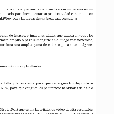
9 para una experiencia de visualización inmersiva en un
. Preparado para incrementar su productividad con USB-C con
tiView para las tareas simultáneas más complejas.
rior de imagen e imágenes nítidas que muestran todos los
 formato amplio o para sumergirte en el juego más novedoso,
roporciona una amplia gama de colores, para unas imágenes
nes más vivas y brillantes.
ntalla y la corriente para que recargues tus dispositivos
a 65 W, para que cargues los periféricos habituales de baja o
DisplayPort que envía las señales de vídeo de alta resolución