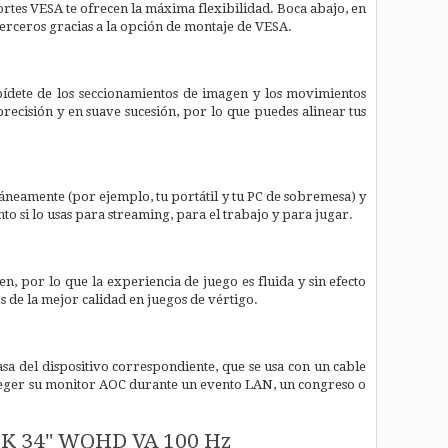
rtes VESA te ofrecen la máxima flexibilidad. Boca abajo, en
terceros gracias a la opción de montaje de VESA.
pídete de los seccionamientos de imagen y los movimientos
ecisión y en suave sucesión, por lo que puedes alinear tus
áneamente (por ejemplo, tu portátil y tu PC de sobremesa) y
to si lo usas para streaming, para el trabajo y para jugar.
n, por lo que la experiencia de juego es fluida y sin efecto
os de la mejor calidad en juegos de vértigo.
sa del dispositivo correspondiente, que se usa con un cable
oteger su monitor AOC durante un evento LAN, un congreso o
/BK 34" WQHD VA 100 Hz