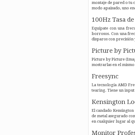
montaje de pared o tu c
modo apaisado, uno enci
100Hz Tasa de
Equípate con una frecu
borrosos. Con una frec
disparos con precisión 
Picture by Pic
Picture by Picture (Ima
mostrarlas en el mismo m
Freesync
La tecnología AMD FreeS
tearing. Tiene un input 
Kensington Lo
El candado Kensington e
de metal asegurado con
en cualquier lugar al qu
Monitor Profe