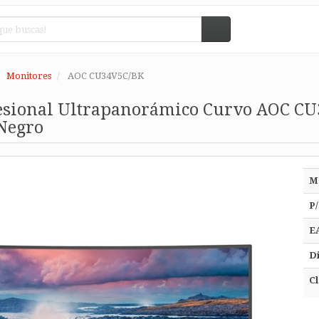
Monitores
AOC CU34V5C/BK
esional Ultrapanorámico Curvo AOC C
Negro
M
P/
E
Di
Cl