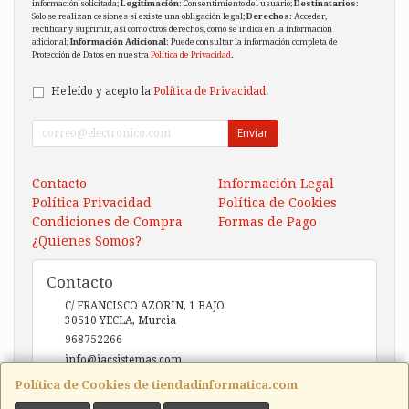
información solicitada;
Legitimación
: Consentimiento del usuario;
Destinatarios
:
Solo se realizan cesiones si existe una obligación legal;
Derechos
: Acceder,
rectificar y suprimir, así como otros derechos, como se indica en la información
adicional;
Información Adicional
: Puede consultar la información completa de
Protección de Datos en nuestra
Política de Privacidad
.
He leído y acepto la
Política de Privacidad
.
Enviar
Contacto
Información Legal
Política Privacidad
Política de Cookies
Condiciones de Compra
Formas de Pago
¿Quienes Somos?
Contacto
C/ FRANCISCO AZORIN, 1 BAJO
30510
YECLA
,
Murcia
968752266
info@iacsistemas.com
Política de Cookies de tiendadinformatica.com