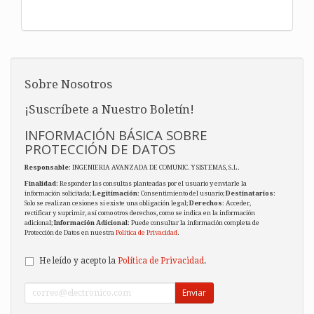
Sobre Nosotros
¡Suscríbete a Nuestro Boletín!
INFORMACIÓN BÁSICA SOBRE
PROTECCIÓN DE DATOS
Responsable
: INGENIERIA AVANZADA DE COMUNIC. Y SISTEMAS, S.L.
Finalidad
: Responder las consultas planteadas por el usuario y enviarle la
información solicitada;
Legitimación
: Consentimiento del usuario;
Destinatarios
:
Solo se realizan cesiones si existe una obligación legal;
Derechos
: Acceder,
rectificar y suprimir, así como otros derechos, como se indica en la información
adicional;
Información Adicional
: Puede consultar la información completa de
Protección de Datos en nuestra
Política de Privacidad
.
He leído y acepto la
Política de Privacidad
.
Enviar