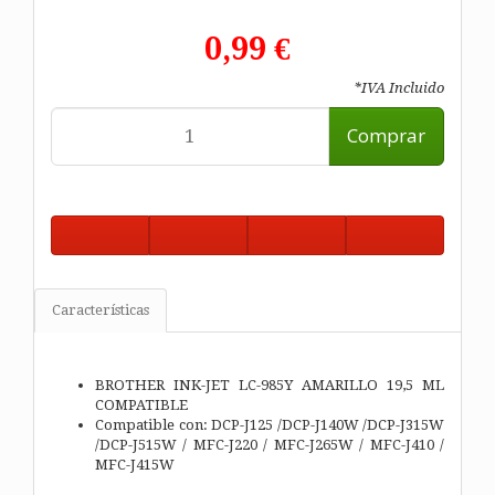
0,99 €
*IVA Incluido
Comprar
Características
BROTHER INK-JET LC-985Y AMARILLO 19,5 ML
COMPATIBLE
Compatible con: DCP-J125 /DCP-J140W /DCP-J315W
/DCP-J515W / MFC-J220 / MFC-J265W / MFC-J410 /
MFC-J415W