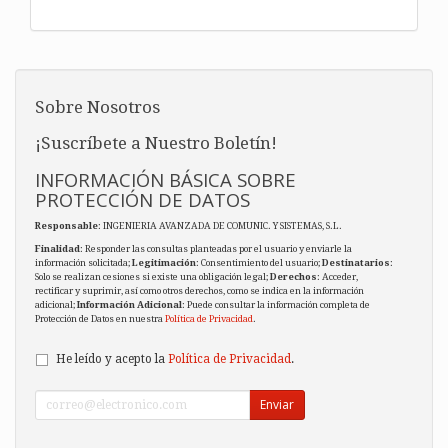
Sobre Nosotros
¡Suscríbete a Nuestro Boletín!
INFORMACIÓN BÁSICA SOBRE
PROTECCIÓN DE DATOS
Responsable
: INGENIERIA AVANZADA DE COMUNIC. Y SISTEMAS, S.L.
Finalidad
: Responder las consultas planteadas por el usuario y enviarle la
información solicitada;
Legitimación
: Consentimiento del usuario;
Destinatarios
:
Solo se realizan cesiones si existe una obligación legal;
Derechos
: Acceder,
rectificar y suprimir, así como otros derechos, como se indica en la información
adicional;
Información Adicional
: Puede consultar la información completa de
Protección de Datos en nuestra
Política de Privacidad
.
He leído y acepto la
Política de Privacidad
.
Enviar