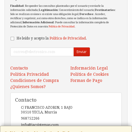
Finalidad
: Responder las consultas planteadas por el usuario y enviarle la
información solicitada;
Legitimación
: Consentimiento del usuario;
Destinatarios
:
Solo se realizan cesiones si existe una obligación legal;
Derechos
: Acceder,
rectificar y suprimir, así como otros derechos, como se indica en la información
adicional;
Información Adicional
: Puede consultar la información completa de
Protección de Datos en nuestra
Política de Privacidad
.
He leído y acepto la
Política de Privacidad
.
Enviar
Contacto
Información Legal
Política Privacidad
Política de Cookies
Condiciones de Compra
Formas de Pago
¿Quienes Somos?
Contacto
C/ FRANCISCO AZORIN, 1 BAJO
30510
YECLA
,
Murcia
968752266
info@iacsistemas.com