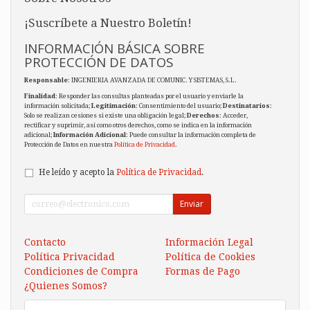
¡Suscríbete a Nuestro Boletín!
INFORMACIÓN BÁSICA SOBRE
PROTECCIÓN DE DATOS
Responsable
: INGENIERIA AVANZADA DE COMUNIC. Y SISTEMAS, S.L.
Finalidad
: Responder las consultas planteadas por el usuario y enviarle la
información solicitada;
Legitimación
: Consentimiento del usuario;
Destinatarios
:
Solo se realizan cesiones si existe una obligación legal;
Derechos
: Acceder,
rectificar y suprimir, así como otros derechos, como se indica en la información
adicional;
Información Adicional
: Puede consultar la información completa de
Protección de Datos en nuestra
Política de Privacidad
.
He leído y acepto la
Política de Privacidad
.
Enviar
Contacto
Información Legal
Política Privacidad
Política de Cookies
Condiciones de Compra
Formas de Pago
¿Quienes Somos?