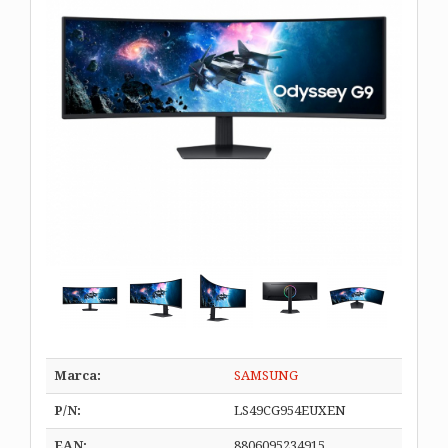
Marca:
SAMSUNG
P/N:
LS49CG954EUXEN
EAN:
8806095234915