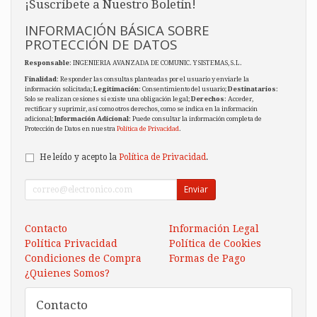
¡Suscríbete a Nuestro Boletín!
INFORMACIÓN BÁSICA SOBRE
PROTECCIÓN DE DATOS
Responsable
: INGENIERIA AVANZADA DE COMUNIC. Y SISTEMAS, S.L.
Finalidad
: Responder las consultas planteadas por el usuario y enviarle la
información solicitada;
Legitimación
: Consentimiento del usuario;
Destinatarios
:
Solo se realizan cesiones si existe una obligación legal;
Derechos
: Acceder,
rectificar y suprimir, así como otros derechos, como se indica en la información
adicional;
Información Adicional
: Puede consultar la información completa de
Protección de Datos en nuestra
Política de Privacidad
.
He leído y acepto la
Política de Privacidad
.
Enviar
Contacto
Información Legal
Política Privacidad
Política de Cookies
Condiciones de Compra
Formas de Pago
¿Quienes Somos?
Contacto