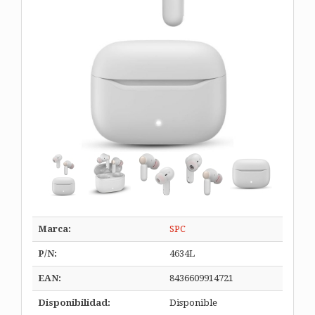
Marca:
SPC
P/N:
4634L
EAN:
8436609914721
Disponibilidad:
Disponible