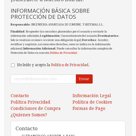
INFORMACIÓN BÁSICA SOBRE
PROTECCIÓN DE DATOS
Responsable
: INGENIERIA AVANZADA DE COMUNIC. Y SISTEMAS, S.L.
Finalidad
: Responder las consultas planteadas por el usuario y enviarle la
información solicitada;
Legitimación
: Consentimiento del usuario;
Destinatarios
:
Solo se realizan cesiones si existe una obligación legal;
Derechos
: Acceder,
rectificar y suprimir, así como otros derechos, como se indica en la información
adicional;
Información Adicional
: Puede consultar la información completa de
Protección de Datos en nuestra
Política de Privacidad
.
He leído y acepto la
Política de Privacidad
.
Enviar
Contacto
Información Legal
Política Privacidad
Política de Cookies
Condiciones de Compra
Formas de Pago
¿Quienes Somos?
Contacto