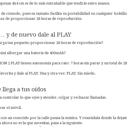
 apenas 4x4 cm es de lo más entrañable que tendrás entre manos.
de cómodo, pues su tamaño facilita su portabilidad en cualquier bolsillo
apaz de proporcionar 28 horas de reproducción.
ay… y de nuevo dale al PLAY
carga tan pequeño proporcionar 28 horas de reproducción?
mini albergar una batería de 400mAh?
 ZION 2 PLAY tienen autonomía para rato: 7 horas sin parar y un total de 28
favorita y dale al PLAY. Una y otra vez: PLAY. Sin miedo.
 llega a tus oídos
ilita controlar lo que oyes y atender, colgar y rechazar llamadas.
car el móvil.
s con un conocido por la calle pausa la música. Y reanúdala donde la dejaste
 ahora no es la que necesitas, pasa a la siguiente.