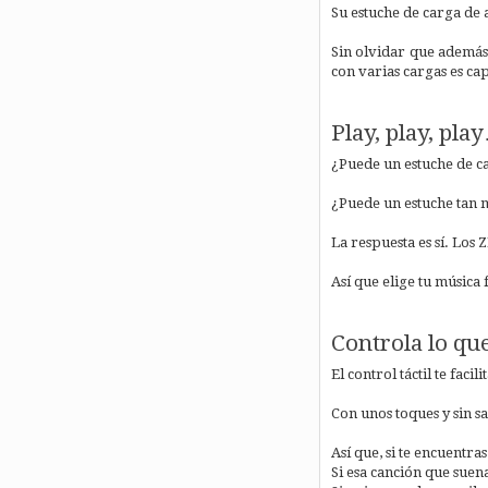
Su estuche de carga de
Sin olvidar que además 
con varias cargas es c
Play, play, pl
¿Puede un estuche de 
¿Puede un estuche tan 
La respuesta es sí. Los
Así que elige tu música 
Controla lo que
El control táctil te fac
Con unos toques y sin sa
Así que, si te encuentra
Si esa canción que suena