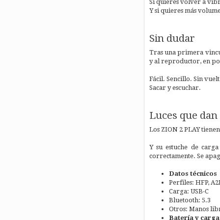
Si quieres volver a vib
Y si quieres más volume
Sin dudar
Tras una primera vincul
y al reproductor, en po
Fácil. Sencillo. Sin vuelt
Sacar y escuchar.
Luces que dan 
Los ZION 2 PLAY tienen 
Y su estuche de carga
correctamente. Se apag
Datos técnicos
Perfiles: HFP, A
Carga: USB-C
Bluetooth: 5.3
Otros: Manos lib
Batería y carga