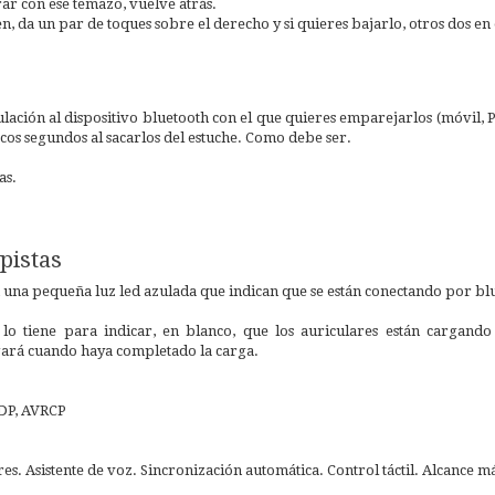
rar con ese temazo, vuelve atrás.
n, da un par de toques sobre el derecho y si quieres bajarlo, otros dos en 
ación al dispositivo bluetooth con el que quieres emparejarlos (móvil, PC
cos segundos al sacarlos del estuche. Como debe ser.
as.
pistas
una pequeña luz led azulada que indican que se están conectando por bluet
 lo tiene para indicar, en blanco, que los auriculares están cargand
ará cuando haya completado la carga.
2DP, AVRCP
res. Asistente de voz. Sincronización automática. Control táctil. Alcance