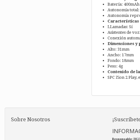
Batería: 400mAh
Autonomía total:
Autonomía repro
Características
LLamadas: Sí
Asistentes de voz:
Conexión automát
Dimensiones y 
Alto: 31mm
Ancho: 17mm
Fondo: 18mm
Peso: 4g
Contenido de la
SPC Zion 2 Play, 
Sobre Nosotros
¡Suscríbete
INFORMAC
Responsable
: ING