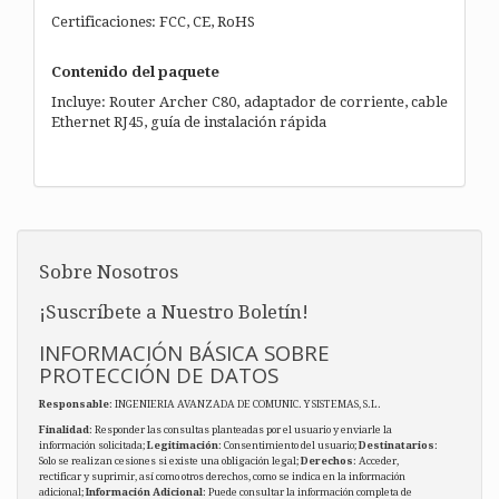
Certificaciones: FCC, CE, RoHS
Contenido del paquete
Incluye: Router Archer C80, adaptador de corriente, cable
Ethernet RJ45, guía de instalación rápida
Sobre Nosotros
¡Suscríbete a Nuestro Boletín!
INFORMACIÓN BÁSICA SOBRE
PROTECCIÓN DE DATOS
Responsable
: INGENIERIA AVANZADA DE COMUNIC. Y SISTEMAS, S.L.
Finalidad
: Responder las consultas planteadas por el usuario y enviarle la
información solicitada;
Legitimación
: Consentimiento del usuario;
Destinatarios
:
Solo se realizan cesiones si existe una obligación legal;
Derechos
: Acceder,
rectificar y suprimir, así como otros derechos, como se indica en la información
adicional;
Información Adicional
: Puede consultar la información completa de