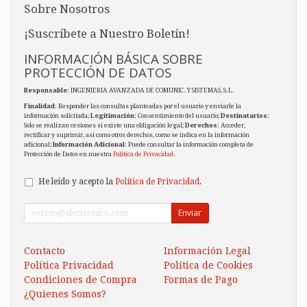
Sobre Nosotros
¡Suscríbete a Nuestro Boletín!
INFORMACIÓN BÁSICA SOBRE
PROTECCIÓN DE DATOS
Responsable
: INGENIERIA AVANZADA DE COMUNIC. Y SISTEMAS, S.L.
Finalidad
: Responder las consultas planteadas por el usuario y enviarle la
información solicitada;
Legitimación
: Consentimiento del usuario;
Destinatarios
:
Solo se realizan cesiones si existe una obligación legal;
Derechos
: Acceder,
rectificar y suprimir, así como otros derechos, como se indica en la información
adicional;
Información Adicional
: Puede consultar la información completa de
Protección de Datos en nuestra
Política de Privacidad
.
He leído y acepto la
Política de Privacidad
.
Enviar
Contacto
Información Legal
Política Privacidad
Política de Cookies
Condiciones de Compra
Formas de Pago
¿Quienes Somos?