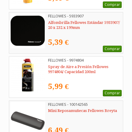
Comprar
FELLOWES - 5933907
Alfombrilla Fellowes Estándar 5933907/
20 x 232 x 199mm
5,39 €
Comprar
FELLOWES - 9974804
Spray de Aire a Presión Fellowes
9974804/ Capacidad 200ml
5,99 €
Comprar
FELLOWES - 100142565
Mini Reposamuñecas Fellowes Breyta
6,49 €