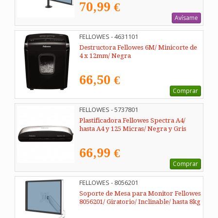
70,99 €
Avísame
FELLOWES - 4631101
Destructora Fellowes 6M/ Minicorte de
4 x 12mm/ Negra
66,50 €
Comprar
FELLOWES - 5737801
Plastificadora Fellowes Spectra A4/
hasta A4 y 125 Micras/ Negra y Gris
66,99 €
Comprar
FELLOWES - 8056201
Soporte de Mesa para Monitor Fellowes
8056201/ Giratorio/ Inclinable/ hasta 8kg