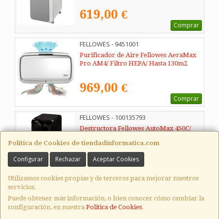
619,00 €
Comprar
FELLOWES - 9451001
Purificador de Aire Fellowes AeraMax
Pro AM4/ Filtro HEPA/ Hasta 130m2
969,00 €
Comprar
FELLOWES - 100135793
Destructora Fellowes AutoMax 450C/
Corte en Partículas de 4 x 38mm/ Negra
Política de Cookies de tiendadinformatica.com
1.149,08 €
Configurar
Rechazar
Aceptar Cookies
Comprar
Utilizamos cookies propias y de terceros para mejorar nuestros
servicios.
FELLOWES - 4620101
Puede obtener más información, o bien conocer cómo cambiar la
Destructora Fellowes 225Mi/ Corte en
configuración, en nuestra
Política de Cookies
.
Micropartículas de 2 x 12mm/ Negra