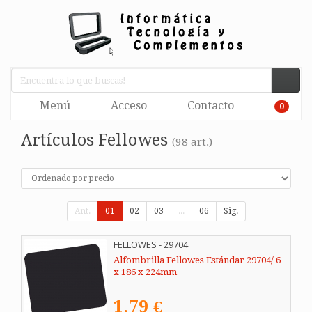
Menú
Acceso
Contacto
0
Artículos Fellowes
(98 art.)
Ant.
01
02
03
...
06
Sig.
FELLOWES - 29704
Alfombrilla Fellowes Estándar 29704/ 6
x 186 x 224mm
1,79 €