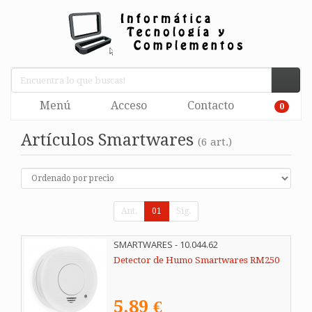
Menú
Acceso
Contacto
0
Artículos Smartwares
(6 art.)
Ant.
01
Sig.
SMARTWARES - 10.044.62
Detector de Humo Smartwares RM250
5,89 €