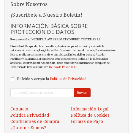
Sobre Nosotros
¡Suscríbete a Nuestro Boletín!
INFORMACIÓN BÁSICA SOBRE
PROTECCIÓN DE DATOS
Responsable
: INGENIERIA AVANZADA DE COMUNIC. Y SISTEMAS, S.L.
Finalidad
: Responder las consultas planteadas por el usuario y enviarle la
información solicitada;
Legitimación
: Consentimiento del usuario;
Destinatarios
:
Solo se realizan cesiones si existe una obligación legal;
Derechos
: Acceder,
rectificar y suprimir, así como otros derechos, como se indica en la información
adicional;
Información Adicional
: Puede consultar la información completa de
Protección de Datos en nuestra
Política de Privacidad
.
He leído y acepto la
Política de Privacidad
.
Enviar
Contacto
Información Legal
Política Privacidad
Política de Cookies
Condiciones de Compra
Formas de Pago
¿Quienes Somos?